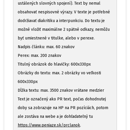
ustálených slovných spojení). Text by nemal
obsahovať nespisovné výrazy. V texte je potřebné
dodržiavať diakritiku a interpunkciu. Do textu je
možné vložiť maximálne 2 spätné odkazy, nemôžu
byť umiestnené v titulke, alebo v perexe.
Nadpis článku: max. 60 znakov
Perex: max. 200 znakov
Titulný obrázok do hlavičky: 600x330px
Obrázky do textu: max. 2 obrázky vo veľkosti
600x330px
Dĺžka textu: max. 3500 znakov vrátane medzier
Text je označený ako PR text, počas dohodnutej
doby sa zobrazuje na HP na PR pozíciách, potom
ale zostáva na webe a je dohľadateľný tu
https://www.peniaze.sk/prclanok
.